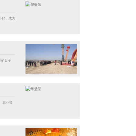
不群，成为
望的日子
、就业等