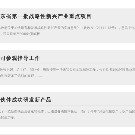
山东省第一批战略性新兴产业重点项目
政府关于加快培育和发展战略性新兴产业的实施意见》（鲁政发〔2011〕15号），意见中公
公司年产2000吨宽幅板......
公司参观指导工作
领导张书记、孟主任、那处长、唐教授等一行来我公司参观指导工作，公司常务副总经理徐总
来表示了热烈的欢迎，......
作伙伴成功研发新产品
发了一款新型镁合金变速箱壳体，已通过各项技术验证，预计于今年7月份批量投产，该产品
生力军。...