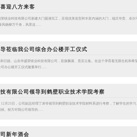
，喜迎八方来客
盛荣镁业科技有限公司新建大门圆满完工，呈现优美造型和丰富内涵的大门，端庄华贵、卓尔
杨柳万千条，风景这......
领导莅临我公司综合办公楼开工仪式
媚，风和日丽。山东华盛荣镁业科技有限公司，彩旗飘展、贵宾云集。在这个孕育着无限生机和希
办公楼开工仪式隆重举行......
科技有限公司领导到鹤壁职业技术学院考察
12月25日，公司副总经理丁涛等领导到鹤壁职业技术学院材料系进行考察，了解学生的学习
。校方对我公司领导的......
公司新年酒会