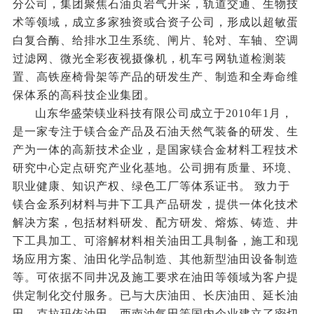
分公司，集团聚焦石油页岩气开采，轨道交通、生物技
术等领域，成立多家独资或合资子公司，形成以超敏蛋
白复合酶、给排水卫生系统、闸片、轮对、车轴、空调
过滤网、微光全彩夜视摄像机，机车弓网轨道检测装
置、高铁座椅骨架等产品的研发生产、制造和全寿命维
保体系的高科技企业集团。
山东华盛荣镁业科技有限公司成立于2010年1月，
是一家专注于镁合金产品及石油天然气装备的研发、生
产为一体的高新技术企业，是国家镁合金材料工程技术
研究中心定点研究产业化基地。公司拥有质量、环境、
职业健康、知识产权、绿色工厂等体系证书。 致力于
镁合金系列材料与井下工具产品研发，提供一体化技术
解决方案，包括材料研发、配方研发、熔炼、铸造、井
下工具加工、可溶解材料相关油田工具制备，施工和现
场应用方案、油田化学品制造、其他新型油田设备制造
等。可依据不同井况及施工要求在油田等领域为客户提
供定制化交付服务。已与大庆油田、长庆油田、延长油
田、克拉玛依油田、西南油气田等国内企业
建立了密切